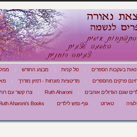
אות בעקבות הספרים
סל קניות
מבצע החודש
ממלי
חינם פרקים מהספרים
מדיטציות מונחות - דמיון מודרך
מאמ
דים שגם הגדולים אוהבים
Ruth Aharoni
צרו קשר עם רות 
וגיה
טארוט
גוף-נפש לילדים
Ruth Aharoni's Books