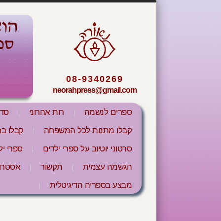
08-9340269
neorahpress@gmail.com
ספרים לנשמה
רות אהרוני
סדנ
קבלו מתנות לכל המשפחה
קבלו ב
סרטוני יוטיוב על ספרי ילדים
ספרי יל
הגשמה עצמית
תקשור
אסטרול
מבצע בספריה הדיגיטלית